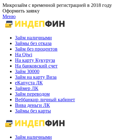
Микрозайм с временной регистрацией в 2018 году
Оформить заявку
Меню
Займ наличными
Займы без отказа
Займ без процентов
На Qiwi
На карту Кукуруза
На банковский счет
Займ 30000
Займ на карту Виза
еКапуста ЛК
Займер ЛК
Займ переводом
Веббанкир личный кабинет
Вива деньги ЛК
Займы без карты
Займ наличными