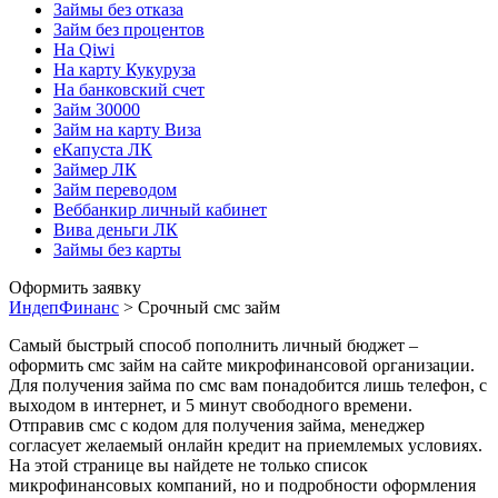
Займы без отказа
Займ без процентов
На Qiwi
На карту Кукуруза
На банковский счет
Займ 30000
Займ на карту Виза
еКапуста ЛК
Займер ЛК
Займ переводом
Веббанкир личный кабинет
Вива деньги ЛК
Займы без карты
Оформить заявку
ИндепФинанс
>
Срочный смс займ
Самый быстрый способ пополнить личный бюджет –
оформить смс займ на сайте микрофинансовой организации.
Для получения займа по смс вам понадобится лишь телефон, с
выходом в интернет, и 5 минут свободного времени.
Отправив смс с кодом для получения займа, менеджер
согласует желаемый онлайн кредит на приемлемых условиях.
На этой странице вы найдете не только список
микрофинансовых компаний, но и подробности оформления