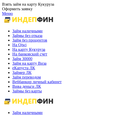
Взять займ на карту Кукуруза
Оформить заявку
Меню
Займ наличными
Займы без отказа
Займ без процентов
На Qiwi
На карту Кукуруза
На банковский счет
Займ 30000
Займ на карту Виза
еКапуста ЛК
Займер ЛК
Займ переводом
Веббанкир личный кабинет
Вива деньги ЛК
Займы без карты
Займ наличными