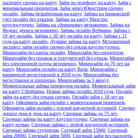
паспорту срочно на карту
,
Займ по телефону на карту
,
Займ с
минимальным процентом
,
Займ через Юнистрим срочно
онлайн
,
Займы безработным на карту
,
Займы на банковский
счет онлайн без отказов
,
Займы на карту Маэстро
круглосуточно
,
Займы на сберкнижку мгновенно
,
Займы на
Яндекс деньги мгновенно
,
Займы онлайн Вебмани
,
Займы с
19 лет онлайн
,
Займы с 20 лет онлайн на карту
,
Займы с 21
года на карту онлайн
,
Лучшие займы на карту
,
Мгновенный
экспресс займ онлайн срочно без отказа круглосуточно
,
Микрозайм без карты онлайн
,
Микрозайм без процентов
,
Микрозайм без справок и поручителей без отказа
,
Микрозайм
без электронной почты мгновенно
,
Микрозайм до 70 лет на
карту
,
Микрозайм онлайн на карту Виза
,
Микрозайм с
временной регистрацией в 2018 году
,
Микрозаймы без
регистрации и прописки
,
Микрозаймы за 5 минут
,
Моментальные займы переводом онлайн
,
Моментальный займ
на карту Сбербанка
,
Новые займы онлайн 2018 года
,
Онлайн
займ на карту без отказа срочно
,
Онлайн займ с 18 лет на
карту
,
Оформить займ онлайн с моментальным решением
,
Оформить займ онлайн с плохой кредитной историей
,
Срочно
деньги день в день на карту
,
Срочные займы до 75 лет
,
Срочные займы на карту круглосуточно
,
Срочные займы на
карту ночью
,
Срочные займы с любой кредитной историей
,
Срочные займы студентам
,
Срочный займ 15000
,
Срочный
займ 20000
,
Срочный займ 5000
,
Срочный займ без паспорта
,