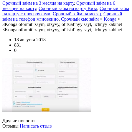
Срочный займ на 3 месяца на карту
,
Срочный займ на 6
месяцев на карту
,
Срочный займ на карту Виза
,
Срочный займ
на карту с просрочками
,
Срочный займ на месяц
,
Срочный
займ на телефон мгновенно
,
Срочный смс займ
>
Konga
>
3Konga oformit’ zaym, otzyvy, ofitsial’nyy sayt, lichnyy kabinet
3Konga oformit’ zaym, otzyvy, ofitsial’nyy sayt, lichnyy kabinet
18 августа 2018
831
0
Другие новости
Отзывы
Написать отзыв