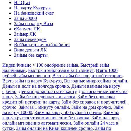
На Qiwi
На карту Кукуруза
На банковский счет
Займ 30000
Займ на карту Виза
еКапуста ЛК
Займер ЛК
Займ переводом
Веббанкир личный кабинет
Вива деньги ЛК
Займы без карты
ИндепФинанс
>
100 одобрение займа
,
Быстрый займ
наличными
,
Быстрый микрозайм за 15 минут
,
Взять 1000
рублей займ мгновенно
,
Взять займ без кредитной истории
,
Взять займ на карту Кукуруза
,
Выгодные микрозаймы онлайн
,
Деньги в долг на полгода срочно
,
Деньги взаймы на карту
срочно
,
Деньги до зарплаты на карту
,
Долгосрочные займы на
карту
,
Займ без предоплаты и залога
,
Займ без проверки
кредитной истории на карту
,
Займ без справок и поручителей
срочно
,
Займ за 1 минуту онлайн
,
Займ на дом срочно
,
Займ
на карту 10000
,
Займ на карту 500 рублей срочно
,
Займ на
карту круглосуточно мгновенно без звонка
,
Займ на карту
онлайн мгновенно автоматически
,
Займ онлайн 24 часа в
сутки
,
Займ онлайн на Киви кошелек срочно
,
Займ по