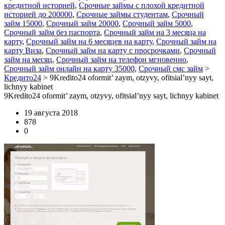
кредитной историей
,
Срочные займы с плохой кредитной
историей до 200000
,
Срочные займы студентам
,
Срочный
займ 15000
,
Срочный займ 20000
,
Срочный займ 5000
,
Срочный займ без паспорта
,
Срочный займ на 3 месяца на
карту
,
Срочный займ на 6 месяцев на карту
,
Срочный займ на
карту Виза
,
Срочный займ на карту с просрочками
,
Срочный
займ на месяц
,
Срочный займ на телефон мгновенно
,
Срочный займ онлайн на карту 35000
,
Срочный смс займ
>
Кредито24
>
9Kredito24 oformit’ zaym, otzyvy, ofitsial’nyy sayt,
lichnyy kabinet
9Kredito24 oformit’ zaym, otzyvy, ofitsial’nyy sayt, lichnyy kabinet
19 августа 2018
878
0