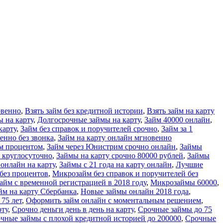
овенно
,
Взять займ без кредитной истории
,
Взять займ на карту
ы на карту
,
Долгосрочные займы на карту
,
Займ 40000 онлайн
,
карту
,
Займ без справок и поручителей срочно
,
Займ за 1
енно без звонка
,
Займ на карту онлайн мгновенно
м процентом
,
Займ через Юнистрим срочно онлайн
,
Займы
 круглосуточно
,
Займы на карту срочно 80000 рублей
,
Займы
 онлайн на карту
,
Займы с 21 года на карту онлайн
,
Лучшие
без процентов
,
Микрозайм без справок и поручителей без
йм с временной регистрацией в 2018 году
,
Микрозаймы 60000
,
м на карту Сбербанка
,
Новые займы онлайн 2018 года
,
75 лет
,
Оформить займ онлайн с моментальным решением
,
рту
,
Срочно деньги день в день на карту
,
Срочные займы до 75
чные займы с плохой кредитной историей до 200000
,
Срочные