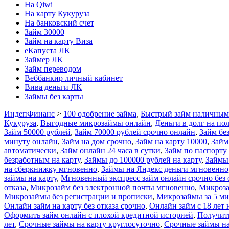
На Qiwi
На карту Кукуруза
На банковский счет
Займ 30000
Займ на карту Виза
еКапуста ЛК
Займер ЛК
Займ переводом
Веббанкир личный кабинет
Вива деньги ЛК
Займы без карты
ИндепФинанс
>
100 одобрение займа
,
Быстрый займ наличны
Кукуруза
,
Выгодные микрозаймы онлайн
,
Деньги в долг на по
Займ 50000 рублей
,
Займ 70000 рублей срочно онлайн
,
Займ бе
минуту онлайн
,
Займ на дом срочно
,
Займ на карту 10000
,
Займ
автоматически
,
Займ онлайн 24 часа в сутки
,
Займ по паспорту 
безработным на карту
,
Займы до 100000 рублей на карту
,
Займы 
на сберкнижку мгновенно
,
Займы на Яндекс деньги мгновенно
займы на карту
,
Мгновенный экспресс займ онлайн срочно без 
отказа
,
Микрозайм без электронной почты мгновенно
,
Микрозай
Микрозаймы без регистрации и прописки
,
Микрозаймы за 5 ми
Онлайн займ на карту без отказа срочно
,
Онлайн займ с 18 лет 
Оформить займ онлайн с плохой кредитной историей
,
Получить
лет
,
Срочные займы на карту круглосуточно
,
Срочные займы на