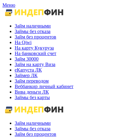
Меню
Займ наличными
Займы без отказа
Займ без процентов
На Qiwi
На карту Кукуруза
На банковский счет
Займ 30000
Займ на карту Виза
еКапуста ЛК
Займер ЛК
Займ переводом
Веббанкир личный кабинет
Вива деньги ЛК
Займы без карты
Займ наличными
Займы без отказа
Займ без процентов