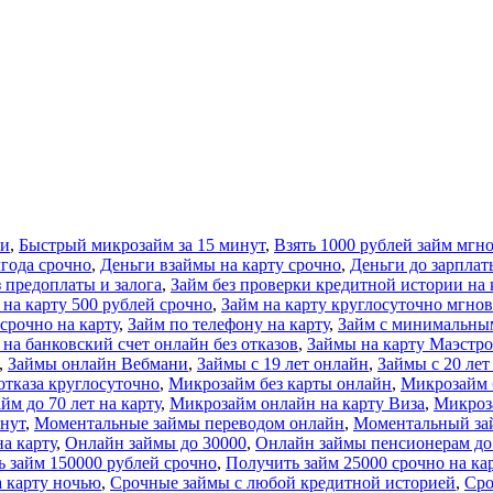
ми
,
Быстрый микрозайм за 15 минут
,
Взять 1000 рублей займ мгн
лгода срочно
,
Деньги взаймы на карту срочно
,
Деньги до зарплат
з предоплаты и залога
,
Займ без проверки кредитной истории на 
 на карту 500 рублей срочно
,
Займ на карту круглосуточно мгнов
срочно на карту
,
Займ по телефону на карту
,
Займ с минимальны
на банковский счет онлайн без отказов
,
Займы на карту Маэстро
,
Займы онлайн Вебмани
,
Займы с 19 лет онлайн
,
Займы с 20 лет
отказа круглосуточно
,
Микрозайм без карты онлайн
,
Микрозайм 
м до 70 лет на карту
,
Микрозайм онлайн на карту Виза
,
Микроза
нут
,
Моментальные займы переводом онлайн
,
Моментальный зай
на карту
,
Онлайн займы до 30000
,
Онлайн займы пенсионерам до 
 займ 150000 рублей срочно
,
Получить займ 25000 срочно на ка
 карту ночью
,
Срочные займы с любой кредитной историей
,
Сро