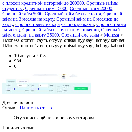
с плохой кредитной историей до 200000
,
Срочные займы
студентам
,
Срочный займ 15000
,
Срочный займ 20000
,
Срочный займ 5000
,
Срочный займ без паспорта
,
Срочный
займ на 3 месяца на карту
,
Срочный займ на 6 месяцев на
карту
,
Срочный займ на карту с просрочками
,
Срочный займ
на месяц
,
Срочный займ на телефон мгновенно
,
Срочный
займ онлайн на карту 35000
,
Срочный смс займ
>
Moneza
>
1Moneza oformit’ zaym, otzyvy, ofitsial’nyy sayt, lichnyy kabinet
1Moneza oformit’ zaym, otzyvy, ofitsial’nyy sayt, lichnyy kabinet
19 августа 2018
934
0
Другие новости
Отзывы
Написать отзыв
Эту запись ещё никто не комментировал.
Написать отзыв