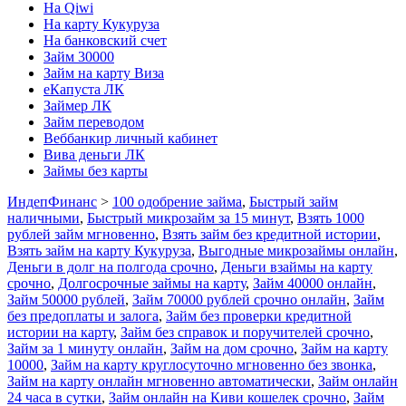
На Qiwi
На карту Кукуруза
На банковский счет
Займ 30000
Займ на карту Виза
еКапуста ЛК
Займер ЛК
Займ переводом
Веббанкир личный кабинет
Вива деньги ЛК
Займы без карты
ИндепФинанс
>
100 одобрение займа
,
Быстрый займ
наличными
,
Быстрый микрозайм за 15 минут
,
Взять 1000
рублей займ мгновенно
,
Взять займ без кредитной истории
,
Взять займ на карту Кукуруза
,
Выгодные микрозаймы онлайн
,
Деньги в долг на полгода срочно
,
Деньги взаймы на карту
срочно
,
Долгосрочные займы на карту
,
Займ 40000 онлайн
,
Займ 50000 рублей
,
Займ 70000 рублей срочно онлайн
,
Займ
без предоплаты и залога
,
Займ без проверки кредитной
истории на карту
,
Займ без справок и поручителей срочно
,
Займ за 1 минуту онлайн
,
Займ на дом срочно
,
Займ на карту
10000
,
Займ на карту круглосуточно мгновенно без звонка
,
Займ на карту онлайн мгновенно автоматически
,
Займ онлайн
24 часа в сутки
,
Займ онлайн на Киви кошелек срочно
,
Займ