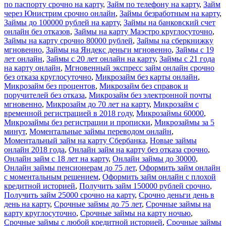
по паспорту срочно на карту
,
Займ по телефону на карту
,
Займ
через Юнистрим срочно онлайн
,
Займы безработным на карту
,
Займы до 100000 рублей на карту
,
Займы на банковский счет
онлайн без отказов
,
Займы на карту Маэстро круглосуточно
,
Займы на карту срочно 80000 рублей
,
Займы на сберкнижку
мгновенно
,
Займы на Яндекс деньги мгновенно
,
Займы с 19
лет онлайн
,
Займы с 20 лет онлайн на карту
,
Займы с 21 года
на карту онлайн
,
Мгновенный экспресс займ онлайн срочно
без отказа круглосуточно
,
Микрозайм без карты онлайн
,
Микрозайм без процентов
,
Микрозайм без справок и
поручителей без отказа
,
Микрозайм без электронной почты
мгновенно
,
Микрозайм до 70 лет на карту
,
Микрозайм с
временной регистрацией в 2018 году
,
Микрозаймы 60000
,
Микрозаймы без регистрации и прописки
,
Микрозаймы за 5
минут
,
Моментальные займы переводом онлайн
,
Моментальный займ на карту Сбербанка
,
Новые займы
онлайн 2018 года
,
Онлайн займ на карту без отказа срочно
,
Онлайн займ с 18 лет на карту
,
Онлайн займы до 30000
,
Онлайн займы пенсионерам до 75 лет
,
Оформить займ онлайн
с моментальным решением
,
Оформить займ онлайн с плохой
кредитной историей
,
Получить займ 150000 рублей срочно
,
Получить займ 25000 срочно на карту
,
Срочно деньги день в
день на карту
,
Срочные займы до 75 лет
,
Срочные займы на
карту круглосуточно
,
Срочные займы на карту ночью
,
Срочные займы с любой кредитной историей
,
Срочные займы