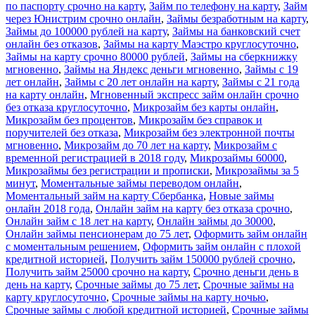
по паспорту срочно на карту
,
Займ по телефону на карту
,
Займ
через Юнистрим срочно онлайн
,
Займы безработным на карту
,
Займы до 100000 рублей на карту
,
Займы на банковский счет
онлайн без отказов
,
Займы на карту Маэстро круглосуточно
,
Займы на карту срочно 80000 рублей
,
Займы на сберкнижку
мгновенно
,
Займы на Яндекс деньги мгновенно
,
Займы с 19
лет онлайн
,
Займы с 20 лет онлайн на карту
,
Займы с 21 года
на карту онлайн
,
Мгновенный экспресс займ онлайн срочно
без отказа круглосуточно
,
Микрозайм без карты онлайн
,
Микрозайм без процентов
,
Микрозайм без справок и
поручителей без отказа
,
Микрозайм без электронной почты
мгновенно
,
Микрозайм до 70 лет на карту
,
Микрозайм с
временной регистрацией в 2018 году
,
Микрозаймы 60000
,
Микрозаймы без регистрации и прописки
,
Микрозаймы за 5
минут
,
Моментальные займы переводом онлайн
,
Моментальный займ на карту Сбербанка
,
Новые займы
онлайн 2018 года
,
Онлайн займ на карту без отказа срочно
,
Онлайн займ с 18 лет на карту
,
Онлайн займы до 30000
,
Онлайн займы пенсионерам до 75 лет
,
Оформить займ онлайн
с моментальным решением
,
Оформить займ онлайн с плохой
кредитной историей
,
Получить займ 150000 рублей срочно
,
Получить займ 25000 срочно на карту
,
Срочно деньги день в
день на карту
,
Срочные займы до 75 лет
,
Срочные займы на
карту круглосуточно
,
Срочные займы на карту ночью
,
Срочные займы с любой кредитной историей
,
Срочные займы