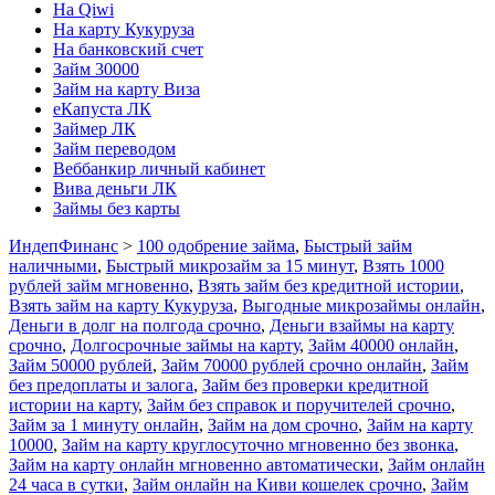
На Qiwi
На карту Кукуруза
На банковский счет
Займ 30000
Займ на карту Виза
еКапуста ЛК
Займер ЛК
Займ переводом
Веббанкир личный кабинет
Вива деньги ЛК
Займы без карты
ИндепФинанс
>
100 одобрение займа
,
Быстрый займ
наличными
,
Быстрый микрозайм за 15 минут
,
Взять 1000
рублей займ мгновенно
,
Взять займ без кредитной истории
,
Взять займ на карту Кукуруза
,
Выгодные микрозаймы онлайн
,
Деньги в долг на полгода срочно
,
Деньги взаймы на карту
срочно
,
Долгосрочные займы на карту
,
Займ 40000 онлайн
,
Займ 50000 рублей
,
Займ 70000 рублей срочно онлайн
,
Займ
без предоплаты и залога
,
Займ без проверки кредитной
истории на карту
,
Займ без справок и поручителей срочно
,
Займ за 1 минуту онлайн
,
Займ на дом срочно
,
Займ на карту
10000
,
Займ на карту круглосуточно мгновенно без звонка
,
Займ на карту онлайн мгновенно автоматически
,
Займ онлайн
24 часа в сутки
,
Займ онлайн на Киви кошелек срочно
,
Займ