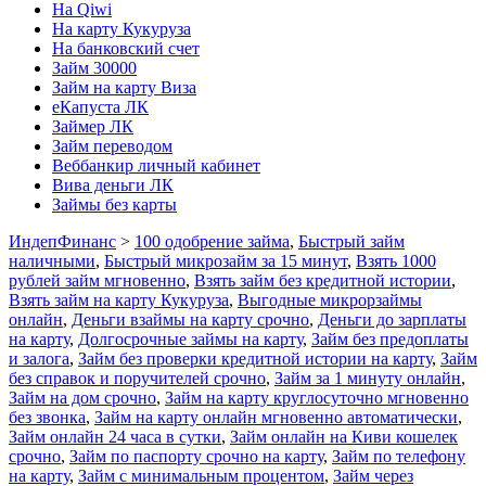
На Qiwi
На карту Кукуруза
На банковский счет
Займ 30000
Займ на карту Виза
еКапуста ЛК
Займер ЛК
Займ переводом
Веббанкир личный кабинет
Вива деньги ЛК
Займы без карты
ИндепФинанс
>
100 одобрение займа
,
Быстрый займ
наличными
,
Быстрый микрозайм за 15 минут
,
Взять 1000
рублей займ мгновенно
,
Взять займ без кредитной истории
,
Взять займ на карту Кукуруза
,
Выгодные микрорзаймы
онлайн
,
Деньги взаймы на карту срочно
,
Деньги до зарплаты
на карту
,
Долгосрочные займы на карту
,
Займ без предоплаты
и залога
,
Займ без проверки кредитной истории на карту
,
Займ
без справок и поручителей срочно
,
Займ за 1 минуту онлайн
,
Займ на дом срочно
,
Займ на карту круглосуточно мгновенно
без звонка
,
Займ на карту онлайн мгновенно автоматически
,
Займ онлайн 24 часа в сутки
,
Займ онлайн на Киви кошелек
срочно
,
Займ по паспорту срочно на карту
,
Займ по телефону
на карту
,
Займ с минимальным процентом
,
Займ через