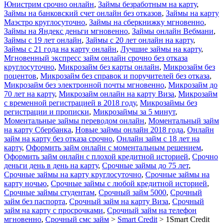
Юнистрим срочно онлайн
,
Займы безработным на карту
,
Займы на банковский счет онлайн без отказов
,
Займы на карту
Маэстро круглосуточно
,
Займы на сберкнижку мгновенно
,
Займы на Яндекс деньги мгновенно
,
Займы онлайн Вебмани
,
Займы с 19 лет онлайн
,
Займы с 20 лет онлайн на карту
,
Займы с 21 года на карту онлайн
,
Лучшие займы на карту
,
Мгновенный экспресс займ онлайн срочно без отказа
круглосуточно
,
Микрозайм без карты онлайн
,
Микрозайм без
поцентов
,
Микрозайм без справок и поручителей без отказа
,
Микрозайм без электронной почты мгновенно
,
Микрозайм до
70 лет на карту
,
Микрозайм онлайн на карту Виза
,
Микрозайм
с временной регистрацией в 2018 году
,
Микрозаймы без
регистрации и прописки
,
Микрозаймы за 5 минут
,
Моментальные займы переводом онлайн
,
Моментальный займ
на карту Сбербанка
,
Новые займы онлайн 2018 года
,
Онлайн
займ на карту без отказа срочно
,
Онлайн займ с 18 лет на
карту
,
Оформить займ онлайн с моментальным решением
,
Оформить займ онлайн с плохой кредитной историей
,
Срочно
деньги день в день на карту
,
Срочные займы до 75 лет
,
Срочные займы на карту круглосуточно
,
Срочные займы на
карту ночью
,
Срочные займы с любой кредитной историей
,
Срочные займы студентам
,
Срочный займ 5000
,
Срочный
займ без паспорта
,
Срочный займ на карту Виза
,
Срочный
займ на карту с просрочками
,
Срочный займ на телефон
мгновенно
,
Срочный смс займ
>
Smart Credit
>
1Smart Credit