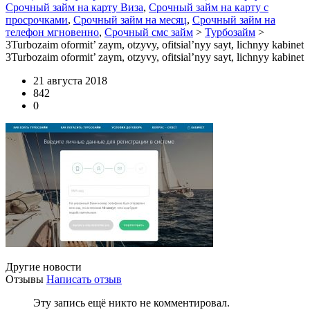
Срочный займ на карту Виза
,
Срочный займ на карту с
просрочками
,
Срочный займ на месяц
,
Срочный займ на
телефон мгновенно
,
Срочный смс займ
>
Турбозайм
>
3Turbozaim oformit’ zaym, otzyvy, ofitsial’nyy sayt, lichnyy kabinet
3Turbozaim oformit’ zaym, otzyvy, ofitsial’nyy sayt, lichnyy kabinet
21 августа 2018
842
0
Другие новости
Отзывы
Написать отзыв
Эту запись ещё никто не комментировал.