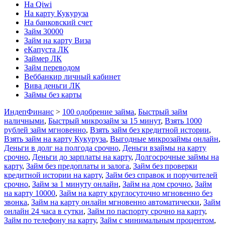
На Qiwi
На карту Кукуруза
На банковский счет
Займ 30000
Займ на карту Виза
еКапуста ЛК
Займер ЛК
Займ переводом
Веббанкир личный кабинет
Вива деньги ЛК
Займы без карты
ИндепФинанс
>
100 одобрение займа
,
Быстрый займ
наличными
,
Быстрый микрозайм за 15 минут
,
Взять 1000
рублей займ мгновенно
,
Взять займ без кредитной истории
,
Взять займ на карту Кукуруза
,
Выгодные микрозаймы онлайн
,
Деньги в долг на полгода срочно
,
Деньги взаймы на карту
срочно
,
Деньги до зарплаты на карту
,
Долгосрочные займы на
карту
,
Займ без предоплаты и залога
,
Займ без проверки
кредитной истории на карту
,
Займ без справок и поручителей
срочно
,
Займ за 1 минуту онлайн
,
Займ на дом срочно
,
Займ
на карту 10000
,
Займ на карту круглосуточно мгновенно без
звонка
,
Займ на карту онлайн мгновенно автоматически
,
Займ
онлайн 24 часа в сутки
,
Займ по паспорту срочно на карту
,
Займ по телефону на карту
,
Займ с минимальным процентом
,