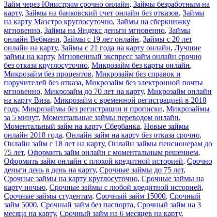
Займ через Юнистрим срочно онлайн
,
Займы безработным на
карту
,
Займы на банковский счет онлайн без отказов
,
Займы
на карту Маэстро круглосуточно
,
Займы на сберкнижку
мгновенно
,
Займы на Яндекс деньги мгновенно
,
Займы
онлайн Вебмани
,
Займы с 19 лет онлайн
,
Займы с 20 лет
онлайн на карту
,
Займы с 21 года на карту онлайн
,
Лучшие
займы на карту
,
Мгновенный экспресс займ онлайн срочно
без отказа круглосуточно
,
Микрозайм без карты онлайн
,
Микрозайм без процентов
,
Микрозайм без справок и
поручителей без отказа
,
Микрозайм без электронной почты
мгновенно
,
Микрозайм до 70 лет на карту
,
Микрозайм онлайн
на карту Виза
,
Микрозайм с временной регистрацией в 2018
году
,
Микрозаймы без регистрации и прописки
,
Микрозаймы
за 5 минут
,
Моментальные займы переводом онлайн
,
Моментальный займ на карту Сбербанка
,
Новые займы
онлайн 2018 года
,
Онлайн займ на карту без отказа срочно
,
Онлайн займ с 18 лет на карту
,
Онлайн займы пенсионерам до
75 лет
,
Оформить займ онлайн с моментальным решением
,
Оформить займ онлайн с плохой кредитной историей
,
Срочно
деньги день в день на карту
,
Срочные займы до 75 лет
,
Срочные займы на карту круглосуточно
,
Срочные займы на
карту ночью
,
Срочные займы с любой кредитной историей
,
Срочные займы студентам
,
Срочный займ 15000
,
Срочный
займ 5000
,
Срочный займ без паспорта
,
Срочный займ на 3
месяца на карту
,
Срочный займ на 6 месяцев на карту
,