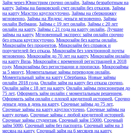
Займ через Юнистрим срочно онлайн
,
Займы безработным на
карту
,
Займы на банковский счет онлайн без отказов
,
Займы
на карту Маэстро круглосуточно
,
Займы на сберкнижку
мгновенно
,
Займы на Яндекс деньги мгновенно
,
Займы
онлайн Вебмани
,
Займы с 19 лет онлайн
,
Займы с 20 лет
онлайн на карту
,
Займы с 21 года на карту онлайн
,
Лучшие
займы на карту
,
Мгновенный экспресс займ онлайн срочно
без отказа круглосуточно
,
Микрозайм без карты онлайн
,
Микрозайм без процентов
,
Микрозайм без справок и
поручителей без отказа
,
Микрозайм без электронной почты
мгновенно
,
Микрозайм до 70 лет на карту
,
Микрозайм онлайн
на карту Виза
,
Микрозайм с временной регистрацией в 2018
году
,
Микрозаймы без регистрации и прописки
,
Микрозаймы
за 5 минут
,
Моментальные займы переводом онлайн
,
Моментальный займ на карту Сбербанка
,
Новые займы
онлайн 2018 года
,
Онлайн займ на карту без отказа срочно
,
Онлайн займ с 18 лет на карту
,
Онлайн займы пенсионерам до
75 лет
,
Оформить займ онлайн с моментальным решением
,
Оформить займ онлайн с плохой кредитной историей
,
Срочно
деньги день в день на карту
,
Срочные займы до 75 лет
,
Срочные займы на карту круглосуточно
,
Срочные займы на
карту ночью
,
Срочные займы с любой кредитной историей
,
Срочные займы студентам
,
Срочный займ 15000
,
Срочный
займ 5000
,
Срочный займ без паспорта
,
Срочный займ на 3
месяца на карту
,
Срочный займ на 6 месяцев на карту
,