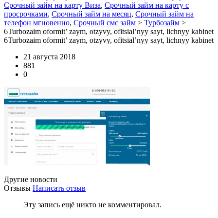
Срочный займ на карту Виза
,
Срочный займ на карту с
просрочками
,
Срочный займ на месяц
,
Срочный займ на
телефон мгновенно
,
Срочный смс займ
>
Турбозайм
>
6Turbozaim oformit’ zaym, otzyvy, ofitsial’nyy sayt, lichnyy kabinet
6Turbozaim oformit’ zaym, otzyvy, ofitsial’nyy sayt, lichnyy kabinet
21 августа 2018
881
0
Другие новости
Отзывы
Написать отзыв
Эту запись ещё никто не комментировал.