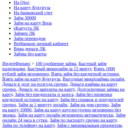
На Qiwi
На карту Кукуруза
На банковский счет
Займ 30000
Займ на карту Виза
еКапуста ЛК
Займер ЛК
Займ переводом
Веббанкир личный кабинет
Вива деньги ЛК
Займы без карты
ИндепФинанс
>
100 одобрение займа
,
Быстрый займ
наличными
,
Быстрый микрозайм за 15 минут
,
Взять 1000
рублей займ мгновенно
,
Взять займ без кредитной истории
,
Взять займ на карту Кукуруза
,
Выгодные микрозаймы онлайн
,
Деньги в долг на полгода срочно
,
Деньги взаймы на карту
срочно
,
Деньги до зарплаты на карту
,
Долгосрочные займы на
карту
,
Займ без предоплаты и залога
,
Займ без проверки
кредитной истории на карту
,
Займ без справок и поручителей
срочно
,
Займ за 1 минуту онлайн
,
Займ на дом срочно
,
Займ
на карту 10000
,
Займ на карту круглосуточно мгновенно без
звонка
,
Займ на карту онлайн мгновенно автоматически
,
Займ
онлайн 24 часа в сутки
,
Займ по паспорту срочно на карту
,
Займ по телефону на карту
,
Займ с минимальным процентом
,